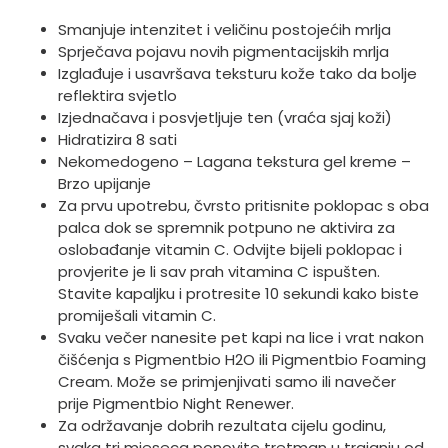
Smanjuje intenzitet i veličinu postojećih mrlja
Sprječava pojavu novih pigmentacijskih mrlja
Izglađuje i usavršava teksturu kože tako da bolje
reflektira svjetlo
Izjednačava i posvjetljuje ten (vraća sjaj koži)
Hidratizira 8 sati
Nekomedogeno – Lagana tekstura gel kreme –
Brzo upijanje
Za prvu upotrebu, čvrsto pritisnite poklopac s oba
palca dok se spremnik potpuno ne aktivira za
oslobađanje vitamin C. Odvijte bijeli poklopac i
provjerite je li sav prah vitamina C ispušten.
Stavite kapaljku i protresite 10 sekundi kako biste
promiješali vitamin C.
Svaku večer nanesite pet kapi na lice i vrat nakon
čišćenja s Pigmentbio H2O ili Pigmentbio Foaming
Cream. Može se primjenjivati samo ili navečer
prije Pigmentbio Night Renewer.
Za održavanje dobrih rezultata cijelu godinu,
svaka tri mjeseca ponovite tretman u trajanju od