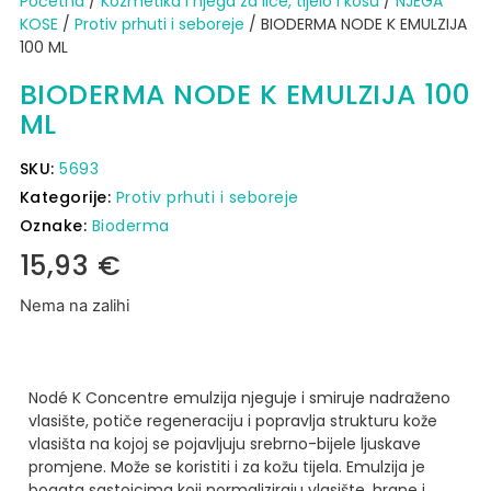
Početna
/
Kozmetika i njega za lice, tijelo i kosu
/
NJEGA
KOSE
/
Protiv prhuti i seboreje
/ BIODERMA NODE K EMULZIJA
100 ML
BIODERMA NODE K EMULZIJA 100
ML
SKU:
5693
Kategorije:
Protiv prhuti i seboreje
Oznake:
Bioderma
15,93
€
Nema na zalihi
Nodé K Concentre emulzija njeguje i smiruje nadraženo
vlasište, potiče regeneraciju i popravlja strukturu kože
vlasišta na kojoj se pojavljuju srebrno-bijele ljuskave
promjene.
Može se koristiti i za kožu tijela. Emulzija je
bogata sastojcima koji normaliziraju vlasište, hrane i