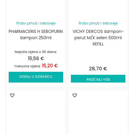
Protiv prhuti i seboreje
Protiv prhuti i seboreje
PHARMACERIS H SEBOPURIN
VICHY DERCOS šampon-
šampon 250ml
perut M/K selen 500ml
REFILL
Najniža cijena u 30 dana:
15,56
€
15,20
€
Trenutna cijena:
28,70
€
DODAJ U KOŠARICU
PROČITAJ VIŠE