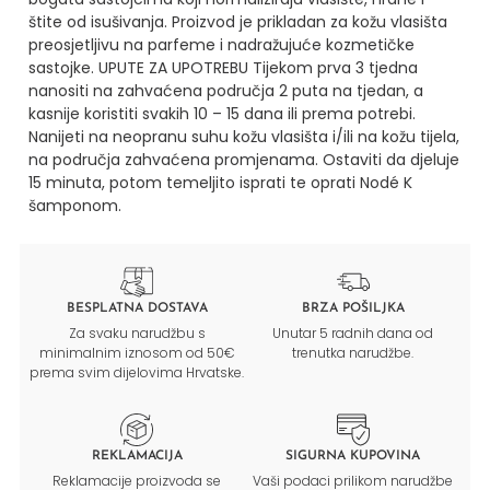
štite od isušivanja.
Proizvod je prikladan za kožu vlasišta
preosjetljivu na parfeme i nadražujuće kozmetičke
sastojke.
UPUTE ZA UPOTREBU
Tijekom prva 3 tjedna
nanositi na zahvaćena područja 2 puta na tjedan, a
kasnije koristiti svakih 10 – 15 dana ili prema potrebi.
Nanijeti na neopranu suhu kožu vlasišta i/ili na kožu tijela,
na područja zahvaćena promjenama.
Ostaviti da djeluje
15 minuta, potom temeljito isprati te oprati Nodé K
šamponom.
BESPLATNA DOSTAVA
BRZA POŠILJKA
Za svaku narudžbu s
Unutar 5 radnih dana od
minimalnim iznosom od 50€
trenutka narudžbe.
prema svim dijelovima Hrvatske.
REKLAMACIJA
SIGURNA KUPOVINA
Reklamacije proizvoda se
Vaši podaci prilikom narudžbe