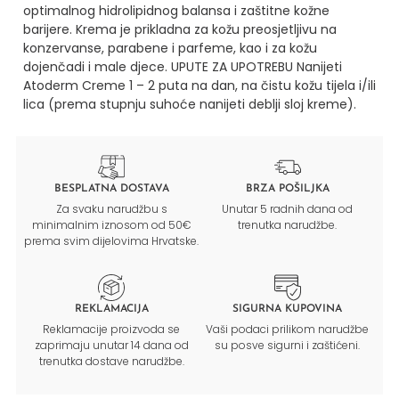
optimalnog hidrolipidnog balansa i zaštitne kožne
barijere.
Krema je prikladna za kožu preosjetljivu na
konzervanse, parabene i parfeme, kao i za kožu
dojenčadi i male djece.
UPUTE ZA UPOTREBU
Nanijeti
Atoderm Creme 1 – 2 puta na dan, na čistu kožu tijela i/ili
lica (prema stupnju suhoće nanijeti deblji sloj kreme).
BESPLATNA DOSTAVA
BRZA POŠILJKA
Za svaku narudžbu s
Unutar 5 radnih dana od
minimalnim iznosom od 50€
trenutka narudžbe.
prema svim dijelovima Hrvatske.
REKLAMACIJA
SIGURNA KUPOVINA
Reklamacije proizvoda se
Vaši podaci prilikom narudžbe
zaprimaju unutar 14 dana od
su posve sigurni i zaštićeni.
trenutka dostave narudžbe.