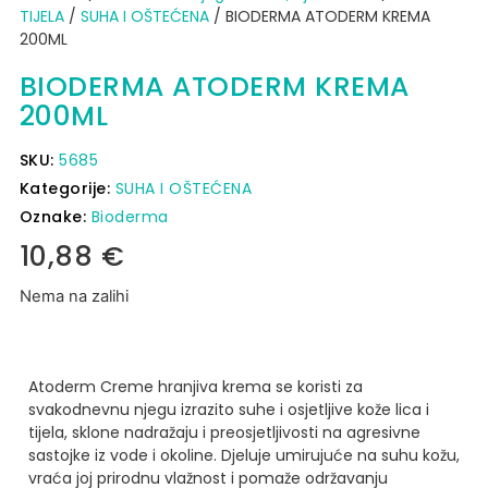
TIJELA
/
SUHA I OŠTEĆENA
/ BIODERMA ATODERM KREMA
200ML
BIODERMA ATODERM KREMA
200ML
SKU:
5685
Kategorije:
SUHA I OŠTEĆENA
Oznake:
Bioderma
10,88
€
Nema na zalihi
Atoderm Creme hranjiva krema se koristi za
svakodnevnu njegu izrazito suhe i osjetljive kože lica i
tijela, sklone nadražaju i preosjetljivosti na agresivne
sastojke iz vode i okoline.
Djeluje umirujuće na suhu kožu,
vraća joj prirodnu vlažnost i pomaže održavanju