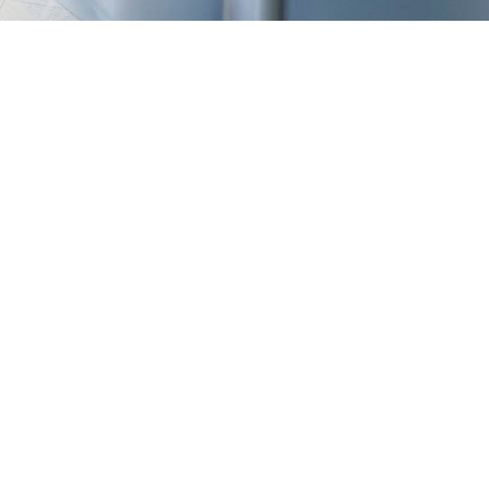
TREŠNJEVKA
Selska cesta 153, Zagreb
01/3022-794
099/2681-387
selska@ljekarne-
dvorzak.hr
PON - PET
07:00 - 20:00
SUBOTA
07:30 - 13:30