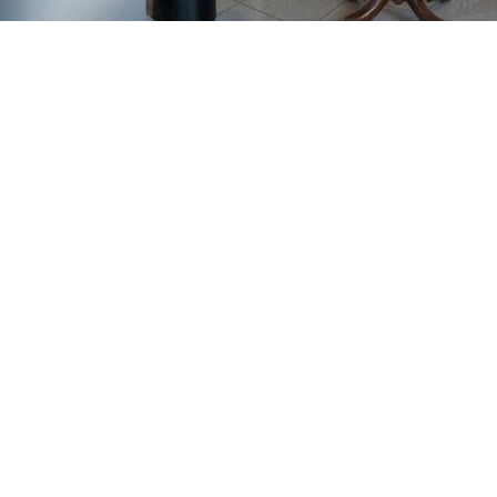
GAJNICE
Gandhijeva 3, Zagreb
01/3461-431
098/452-128
gajnice@ljekarne-
dvorzak.hr
PON - PET
07:00 - 20:00
SUBOTA
07:30 - 13:30