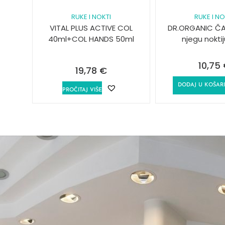
RUKE I NOKTI
RUKE I NO
VITAL PLUS ACTIVE COL
DR.ORGANIC Č
40ml+COL HANDS 50ml
njegu nokti
10,75
19,78
€
DODAJ U KOŠAR
PROČITAJ VIŠE