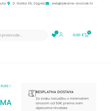
euta
D. Golika 36, Zagreb
web@ljekarne-dvorzak.hr
0
0,00
€
/
RUKE I
BESPLATNA DOSTAVA
Za svaku narudžbu s minimalnim
EMA
iznosom od 50€ prema svim
dijelovima Hrvatske.