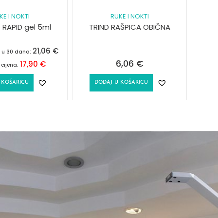
KE I NOKTI
RUKE I NOKTI
 RAPID gel 5ml
TRIND RAŠPICA OBIČNA
21,06
€
a u 30 dana:
6,06
€
17,90
€
 cijena:
 KOŠARICU
DODAJ U KOŠARICU