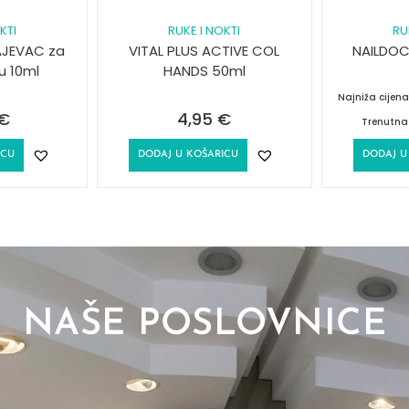
KTI
RUKE I NOKTI
RU
AJEVAC za
VITAL PLUS ACTIVE COL
NAILDOC
ju 10ml
HANDS 50ml
Najniža cijen
€
4,95
€
Trenutna
ICU
DODAJ U KOŠARICU
DODAJ U
NAŠE POSLOVNICE