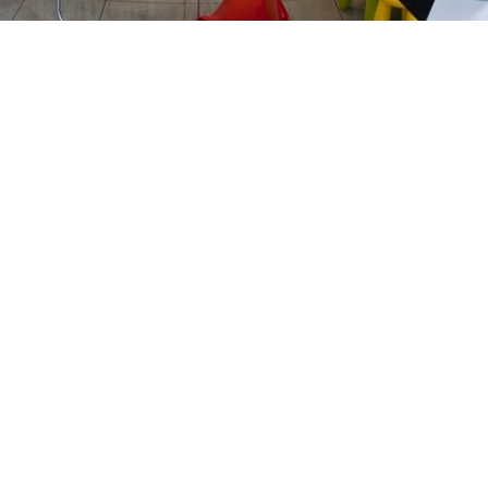
PREČKO
Slavenskog 6, Zagreb
01/3885-672
099/2681-389
precko@ljekarne-
dvorzak.hr
PON - PET
07:00 - 20:00
SUBOTA
07:30 - 13:30