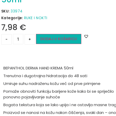
SKU:
33974
Kategorije:
RUKE I NOKTI
7,98
€
DODAJ U KOŠARICU
-
+
BEPANTHOL DERMA HAND KREMA 50ml
Trenutna i dugotrajna hidratacija do 48 sati
Umiruje suhu nadraženu kožu već od prve primjene
Pomaže obnoviti funkciju barijere kože kako bi se spriječilo
ponovno pojavljivanje suhoće
Bogata tekstura koja se lako upija i ne ostavlja masne tra
Proizvod se nanosi na kožu nakon čišćenja, svaki dan – ono