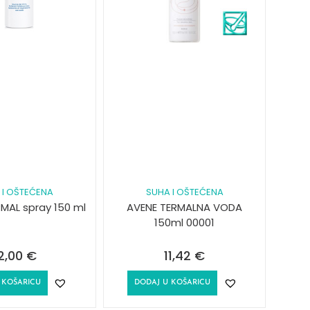
 I OŠTEĆENA
SUHA I OŠTEĆENA
MAL spray 150 ml
AVENE TERMALNA VODA
150ml 00001
2,00
€
11,42
€
 KOŠARICU
DODAJ U KOŠARICU