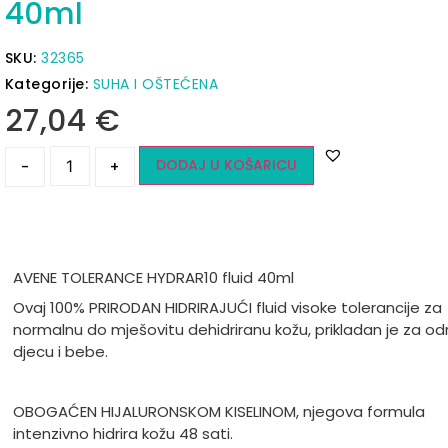
40ml
SKU:
32365
Kategorije:
SUHA I OŠTEĆENA
27,04
€
DODAJ U KOŠARICU
-
+
AVENE TOLERANCE HYDRAR10 fluid 40ml
Ovaj 100% PRIRODAN HIDRIRAJUĆI fluid visoke tolerancije za
normalnu do mješovitu dehidriranu kožu, prikladan je za odr
djecu i bebe.
OBOGAĆEN HIJALURONSKOM KISELINOM, njegova formula
intenzivno hidrira kožu 48 sati.