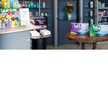
GAJNICE
Gandhijeva 3, Zagreb
01/3461-431