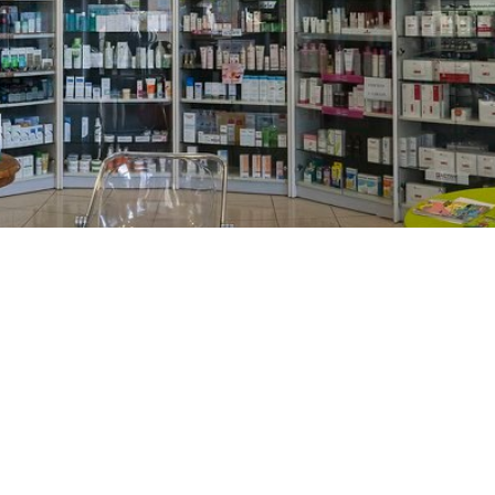
PREČKO
Slavenskog 6, Zagreb
01/3885-672