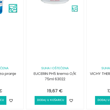
EĆENA
SUHA I OŠTEĆENA
SUHA
za pranje
EUCERIN PH5 krema O/K
VICHY THER
75ml 63022
€
19,67
€
1
ICU
DODAJ U KOŠARICU
DODAJ U