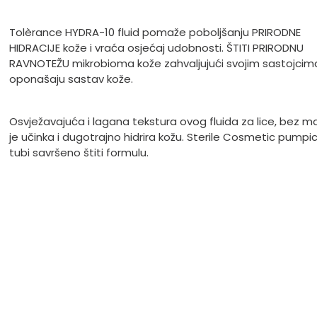
Tolèrance HYDRA-10 fluid pomaže poboljšanju PRIRODNE
HIDRACIJE kože i vraća osjećaj udobnosti. ŠTITI PRIRODNU
RAVNOTEŽU mikrobioma kože zahvaljujući svojim sastojcima
oponašaju sastav kože.
Osvježavajuća i lagana tekstura ovog fluida za lice, bez 
je učinka i dugotrajno hidrira kožu. Sterile Cosmetic pumpi
tubi savršeno štiti formulu.