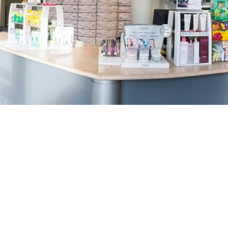
TREŠNJEVKA
Selska cesta 153, Zagreb
01/3022-794