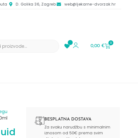
euta
D. Golika 36, Zagreb
web@ljekarne-dvorzak.hr
0
0,00
€
jegu
40ml
BESPLATNA DOSTAVA
Za svaku narudžbu s minimalnim
uid
iznosom od 50€ prema svim