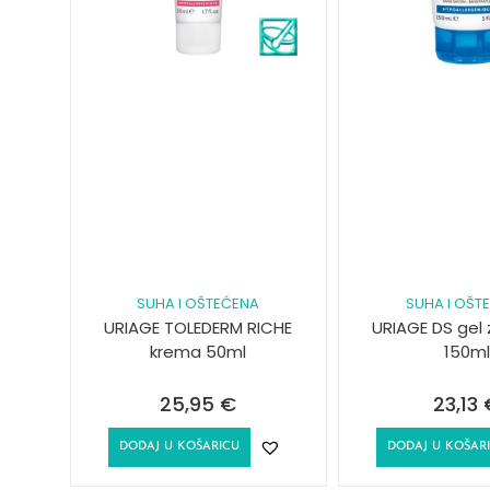
SUHA I OŠTEĆENA
SUHA I OŠT
URIAGE TOLEDERM RICHE
URIAGE DS gel 
krema 50ml
150ml
25,95
€
23,13
DODAJ U KOŠARICU
DODAJ U KOŠAR