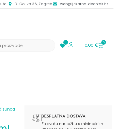
euta
D. Golika 36, Zagreb
web@ljekarne-dvorzak.hr
0
0,00
€
d sunca​
BESPLATNA DOSTAVA
Za svaku narudžbu s minimalnim
ml