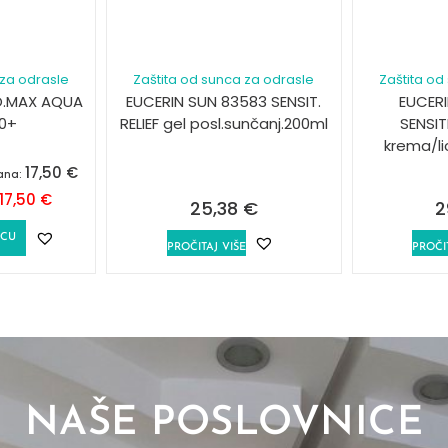
 za odrasle
Zaštita od sunca za odrasle
Zaštita od
O.MAX AQUA
EUCERIN SUN 83583 SENSIT.
EUCER
50+
RELIEF gel posl.sunčanj.200ml
SENSI
krema/l
17,50
€
dana:
17,50
€
25,38
€
2
ICU
PROČITAJ VIŠE
PROČI
NAŠE POSLOVNICE