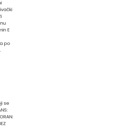
i
ivački
i
lnu
min E
ta po
.
ji se
ANS:
ORAN:
BEZ