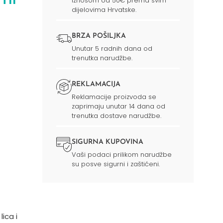
iznosom od 50€ prema svim
dijelovima Hrvatske.
BRZA POŠILJKA
Unutar 5 radnih dana od
trenutka narudžbe.
REKLAMACIJA
Reklamacije proizvoda se
zaprimaju unutar 14 dana od
trenutka dostave narudžbe.
SIGURNA KUPOVINA
Vaši podaci prilikom narudžbe
su posve sigurni i zaštićeni.
ica i