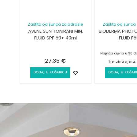
Zaštita od sunca za odrasle
Zaštita od sunca
AVENE SUN TONIRANI MIN.
BIODERMA PHOT
FLUID SPF 50+ 40ml
FLUID F
Najniža cijena u 30 
27,35
€
Trenutna cijena:
DODAJ U KOŠARICU
DODAJ U KOŠAR