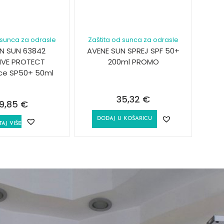
 sunca za odrasle
Zaštita od sunca za odrasle
IN SUN 63842
AVENE SUN SPREJ SPF 50+
TIVE PROTECT
200ml PROMO
ice SP50+ 50ml
35,32
€
9,85
€
DODAJ U KOŠARICU
TAJ VIŠE