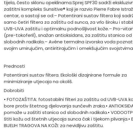
tijela, često sklonu opeklinama.
Sprej SPF30 sadrži ekskluzivn
zaštitni kompleks Sunsitive® koji je razvio Pierre Fabre Istraž
centar, a sastoji se od:
– Patentirani sustav filtera koji sadrž
samo četiri filtera za zaštitu od sunca, za vrlo široku i stabi
UVB-UVA zaštitu i optimalnu podnošljivost kože.
– Pro-vita
(pre-tokoferil), snažan antioksidans, za zaštitu stanica od
slobodnih radikala.
– Avène termalna izvorska voda pozna
svojim umirujućim, antiiritirajućim i omekšujućim svojstvima
Prednosti
Patentirani sustav filtera. Ekološki dizajnirane formule za
minimiziranje utjecaja na okoliš.
Dobrobiti
• FOTOZAŠTITA: fotostabilni filteri za zaštitu od UVB-UVA ko
bore protiv štetnog djelovanja sunčevih zraka.
• ANTIOKSID
pomaže u zaštiti stanica od slobodnih radikala.
• VODOOTP
štiti kožu od štetnih utjecaja sunca čak i tijekom plivanja.
• 
BIJELIH TRAGOVA NA KOŽI: za nevidljivu zaštitu.