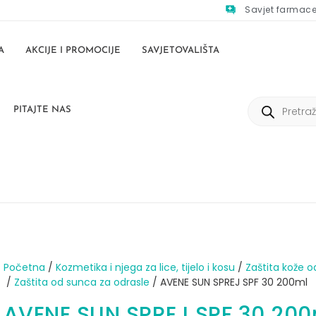
Savjet farmac
A
AKCIJE I PROMOCIJE
SAVJETOVALIŠTA
PITAJTE NAS
Početna
/
Kozmetika i njega za lice, tijelo i kosu
/
Zaštita kože o
/
Zaštita od sunca za odrasle
/ AVENE SUN SPREJ SPF 30 200ml
AVENE SUN SPREJ SPF 30 200