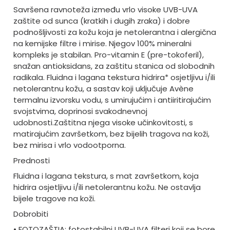
Savršena ravnoteža između vrlo visoke UVB-UVA
zaštite od sunca (kratkih i dugih zraka) i dobre
podnošljivosti za kožu koja je netolerantna i alergična
na kemijske filtre i mirise. Njegov 100% mineralni
kompleks je stabilan. Pro-vitamin E (pre-tokoferil),
snažan antioksidans, za zaštitu stanica od slobodnih
radikala. Fluidna i lagana tekstura hidrira* osjetljivu i/ili
netolerantnu kožu, a sastav koji uključuje Avène
termalnu izvorsku vodu, s umirujućim i antiiritirajućim
svojstvima, doprinosi svakodnevnoj
udobnosti.
Zaštitna njega visoke učinkovitosti, s
matirajućim završetkom, bez bijelih tragova na koži,
bez mirisa i vrlo vodootporna.
Prednosti
Fluidna i lagana tekstura, s mat završetkom, koja
hidrira osjetljivu i/ili netolerantnu kožu. Ne ostavlja
bijele tragove na koži.
Dobrobiti
• FOTOZAŠTIA: fotostabilni UVB-UVA filteri koji se bore