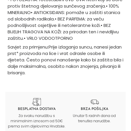
protiv štetnog djelovanja sunčevog zračenja.
• 100%
MINERALNO
• ANTIOKSIDANS: pomaže u zaštiti stanica
od slobodnih radikala.
• BEZ PARFEMA: za veću
podnošljivost osjetljive ili netolerantne koži.
• BEZ
BIJELIH TRAGOVA NA KOŽI: za prirodan ten i nevidljivu
zaštitu.
• VRLO VODOOTPORNO
Savjet za primjenu:
Prije izlaganja suncu, nanesi jedan
prst* proizvoda na lice i vrat odrasle osobe ili
djeteta. Često ponovi nanošenje kako bi zaštita bila i
dalje maksimalna, osobito nakon znojenja, plivanja ili
brisanja.
BESPLATNA DOSTAVA
BRZA POŠILJKA
Za svaku narudžbu s
Unutar 5 radnih dana od
minimalnim iznosom od 50€
trenutka narudžbe.
prema svim dijelovima Hrvatske.