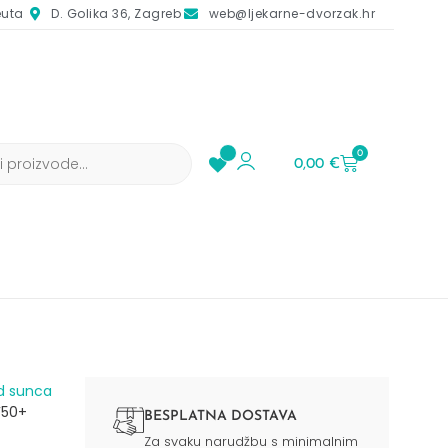
euta
D. Golika 36, Zagreb
web@ljekarne-dvorzak.hr
0
0,00
€
d sunca​
F50+
BESPLATNA DOSTAVA
Za svaku narudžbu s minimalnim