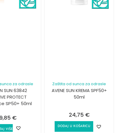
 sunca za odrasle
Zaštita od sunca za odrasle
IN SUN 63842
AVENE SUN KREMA SPF50+
TIVE PROTECT
50ml
ice SP50+ 50ml
24,75
€
9,85
€
DODAJ U KOŠARICU
TAJ VIŠE