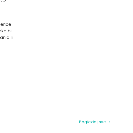
jerice
ako bi
nja ili
Pogledaj sve