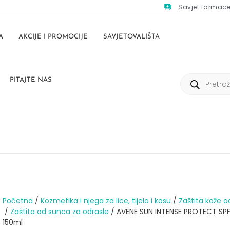
Savjet farmac
A
AKCIJE I PROMOCIJE
SAVJETOVALIŠTA
PITAJTE NAS
Početna
/
Kozmetika i njega za lice, tijelo i kosu
/
Zaštita kože o
/
Zaštita od sunca za odrasle
/ AVENE SUN INTENSE PROTECT SP
150ml