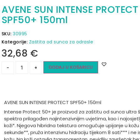
AVENE SUN INTENSE PROTECT
SPF50+ 150ml
SKU:
30995
Kategorije:
Zaštita od sunca za odrasle
32,68
€
DODAJ U KOŠARICU
-
+
AVENE SUN INTENSE PROTECT SPF50+ 150ml
Intense Protect 50+ je proizvod za zaštitu od sunca ultra 
spektra prilagođen najintenzivnijim uvjetima, kao i najosjetlji
koži*. Njegova hibridna tekstura omogućuje upijanje u kožu
sekunde**, pruža intenzivnu hidraciju tijekom 8 sati*** i ne 
kožu. Na koži ostavlja transparentan, nevidljiv završetak be