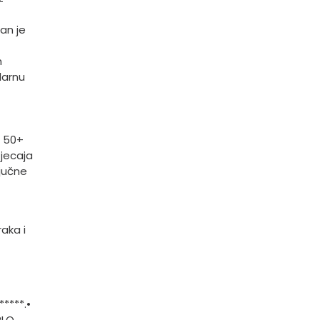
an je
h
larnu
t 50+
tjecaja
ljučne
aka i
****.
•
RLO