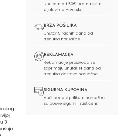
iznosom od 50€ prema svim
dijelovima Hrvatske.
BRZA POŠILJKA
Unutar 5 radnih dana od
trenutka narudžbe.
REKLAMACIJA
Reklamacije proizvoda se
zaprimaju unutar 14 dana od
trenutka dostave narudžbe.
SIGURNA KUPOVINA
Vaši podaci prilikom narudžbe
su posve sigurni i zaštićeni.
širokog
vijoj
 u 3
isušuje
z