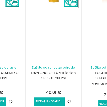
 za odrasle
Zaštita od sunca za odrasle
Zaštita od
AL.MLIJEKO
DAYLONG CETAPHIL losion
EUCER
00ml
SPF50+ 200ml
SENSI
krema/l
€
40,01
€
2
ICU
DODAJ U KOŠARICU
PROČI