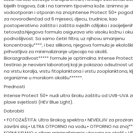
bijelih tragova, čak i na tamnim tipovima kože. Iznimno je
vodootporan i otporan na znoj.
Intense Protect 50+ pogod
za novorođenčad od 6 mjeseci, djecu, trudnice, kao
postoperativno zaštita i zaštita svježih ožiljaka i zacijeljeni
tetovaža.
Njegova formula osigurava vrlo visoku kožnu i oku
podnošljivost. Sa samo četiri filtra, uz njihovu smanjenu
koncentraciju****, i bez silikona, njegova formula je ekološki
prihvatljiva za minimaliziranje utjecaja na okoliš.
Biorazgradivost***** formule je optimalna. Intense Protec
testirao je neovisni laboratorij koji je pokazao odsutnost u
na vrstu koralja, vrstu fitoplanktona i vrstu zooplanktona, k
organizme u morskom okolišu******.
Prednosti
Intense Protect 50+ nudi ultra široku zaštitu od UVB-UVA zr
plave svjetlosti (HEV Blue Light).
Dobrobiti
• FOTOZAŠTITA: Ultra širokog spektra.
• NEVIDLJIV za proziran
završni sloj.
• ULTRA OTPORNO na vodu.
• OTPORNO na znoj***
FORMULIRANO s ciljem minimaliziranja utjecaja na okoliš.
• V