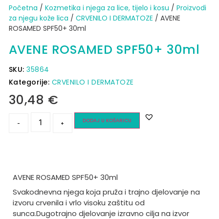
Početna
/
Kozmetika i njega za lice, tijelo i kosu
/
Proizvodi
za njegu kože lica
/
CRVENILO I DERMATOZE
/ AVENE
ROSAMED SPF50+ 30ml
AVENE ROSAMED SPF50+ 30ml
SKU:
35864
Kategorije:
CRVENILO I DERMATOZE
30,48
€
DODAJ U KOŠARICU
-
+
AVENE ROSAMED SPF50+ 30ml
Svakodnevna njega koja pruža i trajno djelovanje na
izvoru crvenila i vrlo visoku zaštitu od
sunca.
Dugotrajno djelovanje izravno cilja na izvor