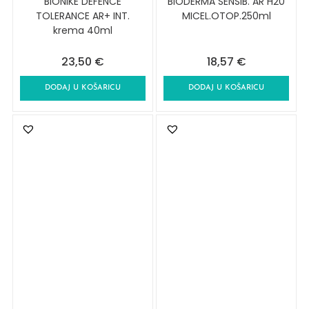
BIONIKE DEFENCE
BIODERMA SENSIB. AR H20
TOLERANCE AR+ INT.
MICEL.OTOP.250ml
krema 40ml
23,50
€
18,57
€
DODAJ U KOŠARICU
DODAJ U KOŠARICU