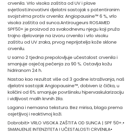
crvenila. Vrlo visoka zaštita od UV i plave
svjetlosti.
Inovativni djelatni sastojak s patentiranim
svojstvima protiv crvenila: Angiopausine™ 6 %, vrlo
visoka zaštita od sunca.
Antirougeurs ROSAMED
SPF50+ je proizvod za svakodnevnu njegu koji pruža
trajno djelovanje na izvoru crvenila i vrlo visoku
zaštitu od UV zraka, prvog neprijatelja kože sklone
crvenilu.
U samo 2 tjedna prepolovljuje učestalost crvenila i
smanjuje osjećaj pečenja za 90 %. Ostavlja kožu
hidriranom 24 h.
Nastao kao rezultat više od 3 godine istraživanja, naš
djelatni sastojak Angiopausine™, dobiven iz čička, u
količini od 6% smanjuje površinsku hipervaskularizaciju
i vidljivost malih krvnih žila.
Lagana i nemasna tekstura. Bez mirisa, blaga prema
osjetljivoj i reaktivnoj koži.
Dobrobiti
• VRLO VISOKA ZAŠTITA OD SUNCA | SPF 50+.
•
SMANJENJE INTENZITETA I UČESTALOSTI CRVENILA
•