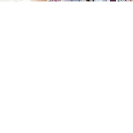
TREŠNJEVKA
Selska cesta 153, Zagreb
01/3022-794
099/2681-387
selska@ljekarne-
dvorzak.hr