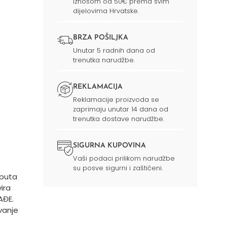
iznosom od 50€ prema svim
dijelovima Hrvatske.
BRZA POŠILJKA
Unutar 5 radnih dana od
trenutka narudžbe.
REKLAMACIJA
Reklamacije proizvoda se
zaprimaju unutar 14 dana od
trenutka dostave narudžbe.
SIGURNA KUPOVINA
Vaši podaci prilikom narudžbe
su posve sigurni i zaštićeni.
 puta
vira
AĐE.
vanje