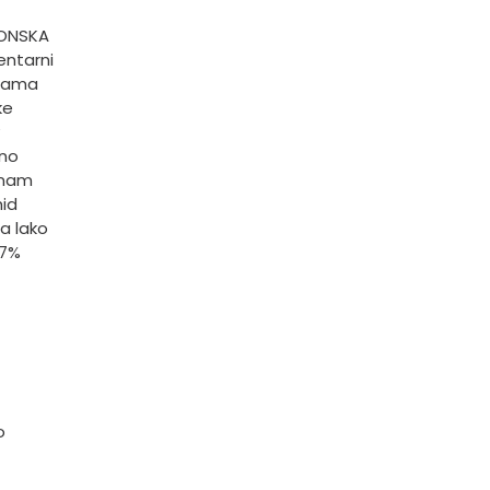
RONSKA
ntarni
ulama
ke
mno
 nam
hid
a lako
97%
o