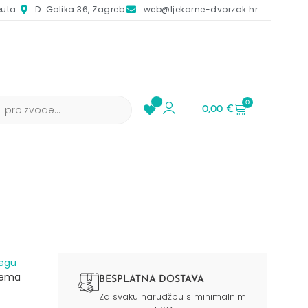
euta
D. Golika 36, Zagreb
web@ljekarne-dvorzak.hr
0
0,00
€
jegu
rema
BESPLATNA DOSTAVA
Za svaku narudžbu s minimalnim