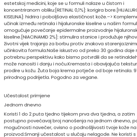
estetskoj medicini, koje se u formuli nalaze u čistom i
koncentriranom obliku:
[RETINAL 0,1%]: korigira bore.
[HIJALU
KISELINA]: hidrira i poboljšava elastičnost kože.
–> Kompleme
učinak između retinala i hijaluronske kiseline u našim form
omogućuje povećanje epidermalne proizvodnje hijalurons
kiseline.
[NIACINAMID 2%]: stimulira stanice i produžuje njihov
životni vijek trajanja za borbu protiv znakova starenja.
Izni
učinkovita formula.
Naše iskustvo od preko 30 godina daje
potrebnu perspektivu kako bismo potvrdili da se retinalde
može nanositi i danju i noću.
Kremasta i obavijajuća tekstur
prodire u kožu. Žuta boja krema potječe od boje retinala. 
prirodnog podrijetla. Pogodno za vegane.
Učestalost primjene
Jednom dnevno
Koristi 1 do 2 puta tjedno tijekom prva dva tjedna, a zatim
postupno povećavaj broj nanošenja na jednom dnevno, p
mogućnosti navečer, ovisno o podnošljivosti tvoje kože na
proizvod.
Smanji učestalost u slučaju nelagode. Ne koristi s