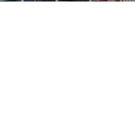
PREČKO
Slavenskog 6, Zagreb
01/3885-672
099/2681-389
precko@ljekarne-
dvorzak.hr