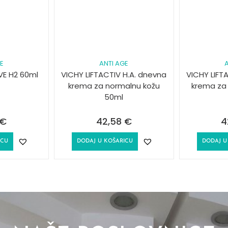
GE
ANTI AGE
A
VE H2 60ml
VICHY LIFTACTIV H.A. dnevna
VICHY LIFT
krema za normalnu kožu
krema za
50ml
€
42,58
€
4
ICU
DODAJ U KOŠARICU
DODAJ U