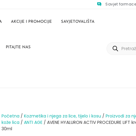
Savjet farmac
A
AKCIJE I PROMOCIJE
SAVJETOVALIŠTA
PITAJTE NAS
Početna
/
Kozmetika i njega za lice, tijelo i kosu
/
Proizvodi za n
kože lica
/
ANTI AGE
/ AVENE HYALURON ACTIV PROCEDURE LIFT k
30ml