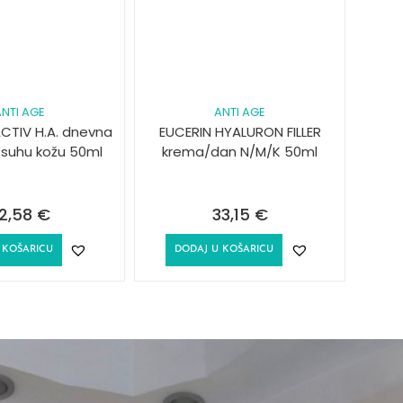
NTI AGE
ANTI AGE
ACTIV H.A. dnevna
EUCERIN HYALURON FILLER
 suhu kožu 50ml
krema/dan N/M/K 50ml
2,58
€
33,15
€
 KOŠARICU
DODAJ U KOŠARICU