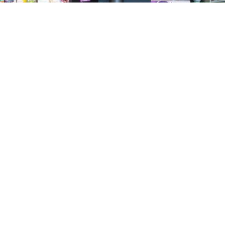
GAJNICE
Gandhijeva 3, Zagreb
01/3461-431
098/452-128
gajnice@ljekarne-
dvorzak.hr