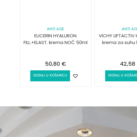
ANTI AGE
ANTI A
EUCERIN HYALURON
VICHY LIFTACTIV 
FILL.+ELAST. krema NOĆ 50ml
krema za suhu 
50,80
€
42,58
DODAJ U KOŠARICU
DODAJ U KOŠAR