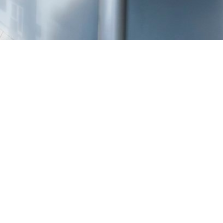
TREŠNJEVKA
Selska cesta 153, Zagreb
01/3022-794
099/2681-387
selska@ljekarne-
dvorzak.hr
PON - PET
07:00 - 20:00
SUBOTA
07:30 - 13:30