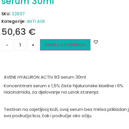
serum 30ml
SKU:
32897
Kategorije:
ANTI AGE
50,63
€
DODAJ U KOŠARICU
-
+
AVENE HYALURON ACTIV B3 serum 30ml
Koncentrirani serum s 1,5% čiste hijaluronske kiseline i 6%
niacinamida, za djelovanje na uzrok starenja.
Testiran na osjetljivoj koži, ovaj serum bez mirisa prikladan 
sva područja lica, čak i područje oko očiju.