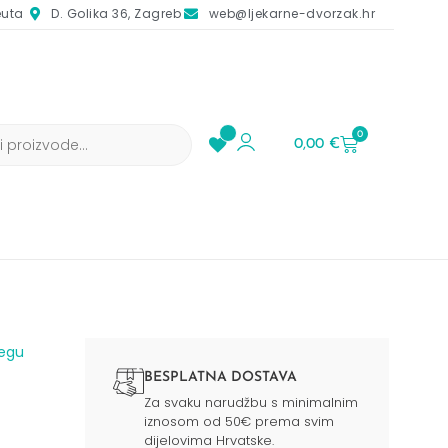
euta
D. Golika 36, Zagreb
web@ljekarne-dvorzak.hr
0
0,00
€
jegu
BESPLATNA DOSTAVA
Za svaku narudžbu s minimalnim
iznosom od 50€ prema svim
dijelovima Hrvatske.