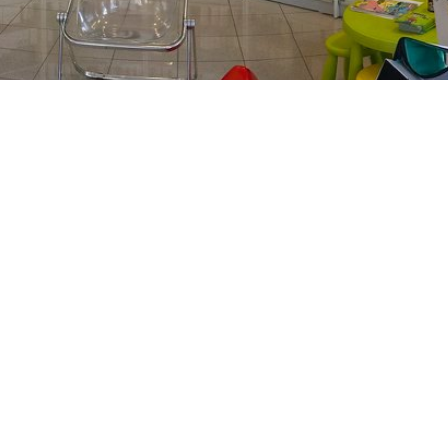
PREČKO
Slavenskog 6, Zagreb
01/3885-672
099/2681-389
precko@ljekarne-
dvorzak.hr
PON - PET
07:00 - 20:00
SUBOTA
07:30 - 13:30