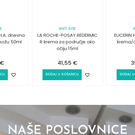
GE
ANTI AGE
A
H.A. dnevna
LA ROCHE-POSAY REDERMIC
EUCERIN 
kožu 50ml
R krema za područje oko
krema/o
očiju 15ml
€
41,55
€
3
ICU
DODAJ U KOŠARICU
DODAJ U
NAŠE POSLOVNICE