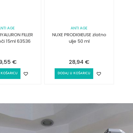
NTI AGE
ANTI AGE
HYALURON FILLER
NUXE PRODIGIEUSE zlatno
či 15ml 63536
ulje 50 ml
9,55
€
28,94
€
 KOŠARICU
DODAJ U KOŠARICU