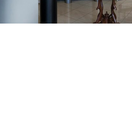
GAJNICE
Gandhijeva 3, Zagreb
01/3461-431
098/452-128
gajnice@ljekarne-
dvorzak.hr
PON - PET
07:00 - 20:00
SUBOTA
07:30 - 13:30