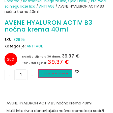
Početna
/
Kozmetika i njega za lice, tijelo i kosu
/
Proizvodi
za njegu kože lica
/
ANTI AGE
/ AVENE HYALURON ACTIV B3
noćna krema 40ml
AVENE HYALURON ACTIV B3
noćna krema 40ml
SKU:
32895
Kategorije:
ANTI AGE
39,37
€
Najniža cijena u 30 dana:
20%
39,37
€
Trenutna cijena:
DODAJ U KOŠARICU
-
+
AVENE HYALURON ACTIV B3 noćna krema 40ml
Multi intezivna obnavljajuća noćna krema koja sadrži