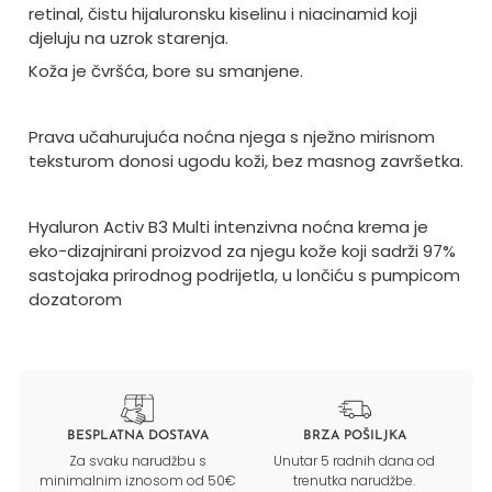
retinal, čistu hijaluronsku kiselinu i niacinamid koji
djeluju na uzrok starenja.
Koža je čvršća, bore su smanjene.
Prava učahurujuća noćna njega s nježno mirisnom
teksturom donosi ugodu koži, bez masnog završetka.
Hyaluron Activ B3 Multi intenzivna noćna krema je
eko-dizajnirani proizvod za njegu kože koji sadrži 97%
sastojaka prirodnog podrijetla, u lončiću s pumpicom
dozatorom
BESPLATNA DOSTAVA
BRZA POŠILJKA
Za svaku narudžbu s
Unutar 5 radnih dana od
minimalnim iznosom od 50€
trenutka narudžbe.