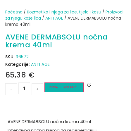
Početna
/
Kozmetika i njega za lice, tijelo i kosu
/
Proizvodi
za njegu kože lica
/
ANTI AGE
/ AVENE DERMABSOLU noćna
krema 40ml
AVENE DERMABSOLU noćna
krema 40ml
SKU:
36572
Kategorije:
ANTI AGE
65,38
€
DODAJ U KOŠARICU
-
+
AVENE DERMABSOLU noćna krema 40ml
Intenzivna noćna krema za regeneraciju i