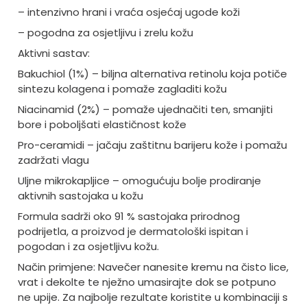
– intenzivno hrani i vraća osjećaj ugode koži
– pogodna za osjetljivu i zrelu kožu
Aktivni sastav:
Bakuchiol (1%) – biljna alternativa retinolu koja potiče
sintezu kolagena i pomaže zagladiti kožu
Niacinamid (2%) – pomaže ujednačiti ten, smanjiti
bore i poboljšati elastičnost kože
Pro-ceramidi – jačaju zaštitnu barijeru kože i pomažu
zadržati vlagu
Uljne mikrokapljice – omogućuju bolje prodiranje
aktivnih sastojaka u kožu
Formula sadrži oko 91 % sastojaka prirodnog
podrijetla, a proizvod je dermatološki ispitan i
pogodan i za osjetljivu kožu.
Način primjene: Navečer nanesite kremu na čisto lice,
vrat i dekolte te nježno umasirajte dok se potpuno
ne upije. Za najbolje rezultate koristite u kombinaciji s