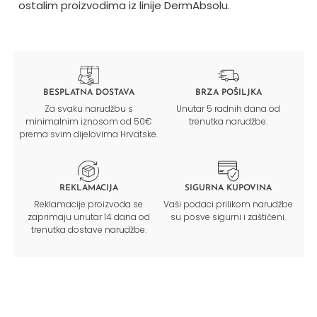
ostalim proizvodima iz linije DermAbsolu.
BESPLATNA DOSTAVA
BRZA POŠILJKA
Za svaku narudžbu s
Unutar 5 radnih dana od
minimalnim iznosom od 50€
trenutka narudžbe.
prema svim dijelovima Hrvatske.
REKLAMACIJA
SIGURNA KUPOVINA
Reklamacije proizvoda se
Vaši podaci prilikom narudžbe
zaprimaju unutar 14 dana od
su posve sigurni i zaštićeni.
trenutka dostave narudžbe.