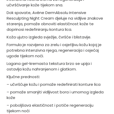
učvršćivanje kože tijekom sna.
Dok spavate, Avène DermAbsolu Intensive
Resculpting Night Cream djeluje na vidljive znakove
starenja, pomaže obnoviti elastičnost kože te
doprinosi redefiniranju kontura lica.
Koža ujutro izgleda svježije, čvršće i blistavije.
Formula je razvijena za zrelu i osjetljivu kožu kojoj je
potrebna intenzivna njega, regeneracija i osjećaj
ugode tijekom noći.
Lagana gel-kremasta tekstura brzo se upija i
ostavlja kožu nahranjenom i glatkom.
Ključne prednosti:
– učvršćuje kožu i pomaže redefinirati konture lica
– pomaže smanjiti vidljivost bora i umornog izgleda
kože
– poboljšava elastičnost i potiče regeneraciju
tijekom noći