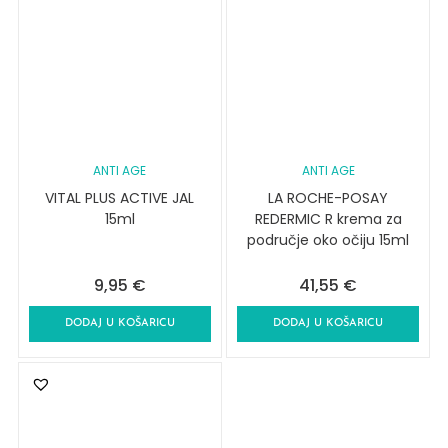
ANTI AGE
ANTI AGE
VITAL PLUS ACTIVE JAL
LA ROCHE-POSAY
15ml
REDERMIC R krema za
područje oko očiju 15ml
9,95
€
41,55
€
DODAJ U KOŠARICU
DODAJ U KOŠARICU