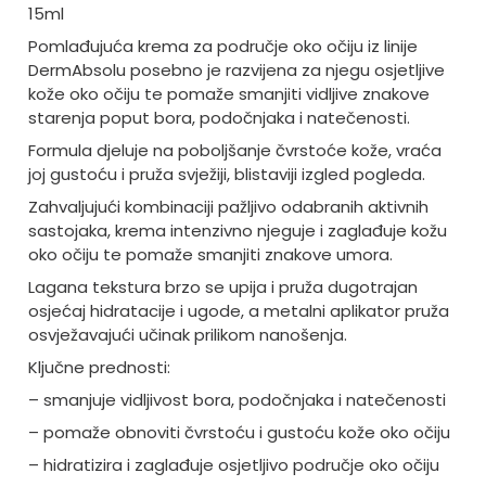
15ml
Pomlađujuća krema za područje oko očiju iz linije
DermAbsolu posebno je razvijena za njegu osjetljive
kože oko očiju te pomaže smanjiti vidljive znakove
starenja poput bora, podočnjaka i natečenosti.
Formula djeluje na poboljšanje čvrstoće kože, vraća
joj gustoću i pruža svježiji, blistaviji izgled pogleda.
Zahvaljujući kombinaciji pažljivo odabranih aktivnih
sastojaka, krema intenzivno njeguje i zaglađuje kožu
oko očiju te pomaže smanjiti znakove umora.
Lagana tekstura brzo se upija i pruža dugotrajan
osjećaj hidratacije i ugode, a metalni aplikator pruža
osvježavajući učinak prilikom nanošenja.
Ključne prednosti:
– smanjuje vidljivost bora, podočnjaka i natečenosti
– pomaže obnoviti čvrstoću i gustoću kože oko očiju
– hidratizira i zaglađuje osjetljivo područje oko očiju