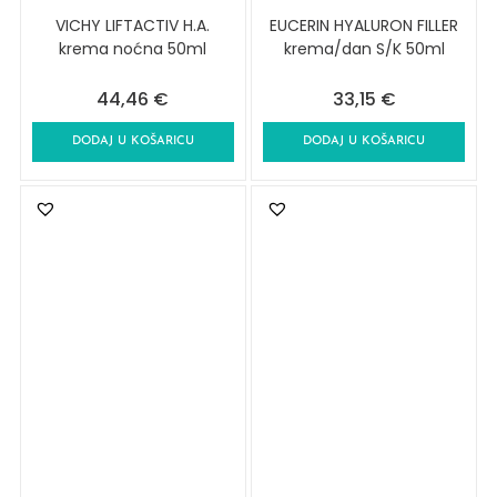
VICHY LIFTACTIV H.A.
EUCERIN HYALURON FILLER
krema noćna 50ml
krema/dan S/K 50ml
44,46
€
33,15
€
DODAJ U KOŠARICU
DODAJ U KOŠARICU