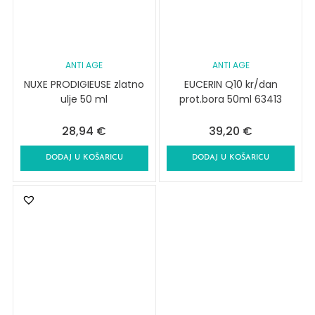
ANTI AGE
ANTI AGE
NUXE PRODIGIEUSE zlatno
EUCERIN Q10 kr/dan
ulje 50 ml
prot.bora 50ml 63413
28,94
€
39,20
€
DODAJ U KOŠARICU
DODAJ U KOŠARICU