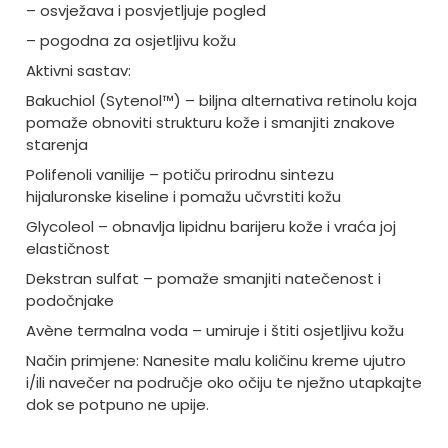
– osvježava i posvjetljuje pogled
– pogodna za osjetljivu kožu
Aktivni sastav:
Bakuchiol (Sytenol™) – biljna alternativa retinolu koja
pomaže obnoviti strukturu kože i smanjiti znakove
starenja
Polifenoli vanilije – potiču prirodnu sintezu
hijaluronske kiseline i pomažu učvrstiti kožu
Glycoleol – obnavlja lipidnu barijeru kože i vraća joj
elastičnost
Dekstran sulfat – pomaže smanjiti natečenost i
podočnjake
Avène termalna voda – umiruje i štiti osjetljivu kožu
Način primjene: Nanesite malu količinu kreme ujutro
i/ili navečer na područje oko očiju te nježno utapkajte
dok se potpuno ne upije.