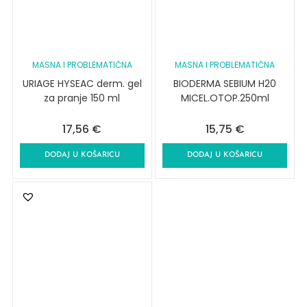
MASNA I PROBLEMATIČNA
MASNA I PROBLEMATIČNA
URIAGE HYSEAC derm. gel
BIODERMA SEBIUM H20
za pranje 150 ml
MICEL.OTOP.250ml
17,56
€
15,75
€
DODAJ U KOŠARICU
DODAJ U KOŠARICU