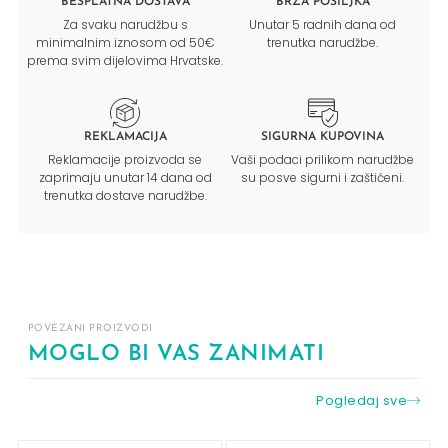
BESPLATNA DOSTAVA
BRZA POŠILJKA
Za svaku narudžbu s
Unutar 5 radnih dana od
minimalnim iznosom od 50€
trenutka narudžbe.
prema svim dijelovima Hrvatske.
REKLAMACIJA
SIGURNA KUPOVINA
Reklamacije proizvoda se
Vaši podaci prilikom narudžbe
zaprimaju unutar 14 dana od
su posve sigurni i zaštićeni.
trenutka dostave narudžbe.
POVEZANI PROIZVODI
MOGLO BI VAS ZANIMATI
Pogledaj sve