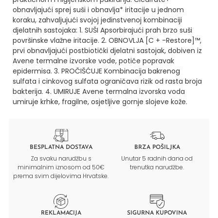
obnavljajući sprej suši i obnavlja* iritacije u jednom
koraku, zahvaljujući svojoj jedinstvenoj kombinaciji
djelatnih sastojaka:
1. SUŠI
Apsorbirajući prah brzo suši
površinske vlažne iritacije.
2. OBNOVLJA
[C + -Restore]™,
prvi obnavljajući postbiotički djelatni sastojak, dobiven iz
Avene termalne izvorske vode, potiče popravak
epidermisa.
3. PROČIŠĆUJE
Kombinacija bakrenog
sulfata i cinkovog sulfata ograničava rizik od rasta broja
bakterija.
4. UMIRUJE
Avene termalna izvorska voda
umiruje krhke, fragilne, osjetljive gornje slojeve kože.
BESPLATNA DOSTAVA
BRZA POŠILJKA
Za svaku narudžbu s
Unutar 5 radnih dana od
minimalnim iznosom od 50€
trenutka narudžbe.
prema svim dijelovima Hrvatske.
REKLAMACIJA
SIGURNA KUPOVINA