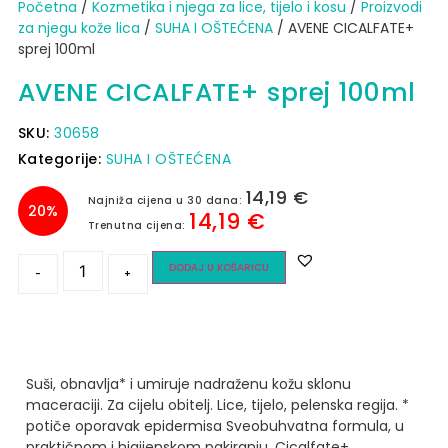
Početna
/
Kozmetika i njega za lice, tijelo i kosu
/
Proizvodi
za njegu kože lica
/
SUHA I OŠTEĆENA
/ AVENE CICALFATE+
sprej 100ml
AVENE CICALFATE+ sprej 100ml
SKU:
30658
Kategorije:
SUHA I OŠTEĆENA
14,19
€
Najniža cijena u 30 dana:
20%
14,19
€
Trenutna cijena:
DODAJ U KOŠARICU
-
+
Suši, obnavlja* i umiruje nadraženu kožu sklonu
maceraciji.
Za cijelu obitelj. Lice, tijelo, pelenska regija.
*
potiče oporavak epidermisa
Sveobuhvatna formula, u
praktičnom i higijenskom pakiranju. Cicalfate+