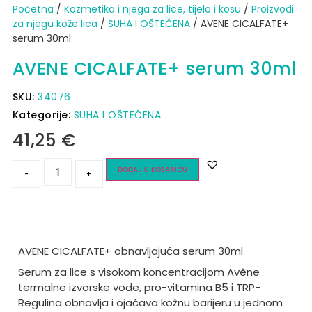
Početna
/
Kozmetika i njega za lice, tijelo i kosu
/
Proizvodi
za njegu kože lica
/
SUHA I OŠTEĆENA
/ AVENE CICALFATE+
serum 30ml
AVENE CICALFATE+ serum 30ml
SKU:
34076
Kategorije:
SUHA I OŠTEĆENA
41,25
€
DODAJ U KOŠARICU
-
+
AVENE CICALFATE+ obnavljajuća serum 30ml
Serum za lice s visokom koncentracijom Avène
termalne izvorske vode, pro-vitamina B5 i TRP-
Regulina obnavlja i ojačava kožnu barijeru u jednom