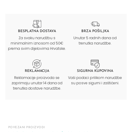
BESPLATNA DOSTAVA
BRZA POŠILJKA
Za svaku narudžbu s
Unutar 5 radnih dana od
minimalnim iznosom od 50€
trenutka narudžbe.
prema svim dijelovima Hrvatske.
REKLAMACIJA
SIGURNA KUPOVINA
Reklamacije proizvoda se
Vaši podaci prilikom narudžbe
zaprimaju unutar 14 dana od
su posve sigurni i zaštićeni.
trenutka dostave narudžbe.
POVEZANI PROIZVODI