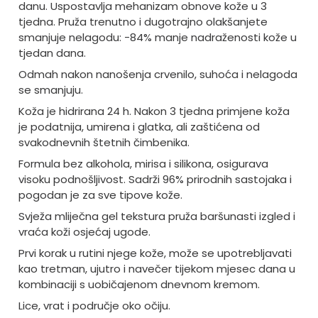
danu. Uspostavlja mehanizam obnove kože u 3
tjedna. Pruža trenutno i dugotrajno olakšanjete
smanjuje nelagodu: -84% manje nadraženosti kože u
tjedan dana.
Odmah nakon nanošenja crvenilo, suhoća i nelagoda
se smanjuju.
Koža je hidrirana 24 h. Nakon 3 tjedna primjene koža
je podatnija, umirena i glatka, ali zaštićena od
svakodnevnih štetnih čimbenika.
Formula bez alkohola, mirisa i silikona, osigurava
visoku podnošljivost. Sadrži 96% prirodnih sastojaka i
pogodan je za sve tipove kože.
Svježa mliječna gel tekstura pruža baršunasti izgled i
vraća koži osjećaj ugode.
Prvi korak u rutini njege kože, može se upotrebljavati
kao tretman, ujutro i navečer tijekom mjesec dana u
kombinaciji s uobičajenom dnevnom kremom.
Lice, vrat i područje oko očiju.