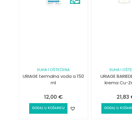
SUHA I OŠTEĆENA
SUHA I OŠT
URIAGE termalna voda a 150
URIAGE BARIED
ml
krema Cu-Zn
12,00
€
21,83
DODAJ U KOŠARICU
DODAJ U KOŠAR