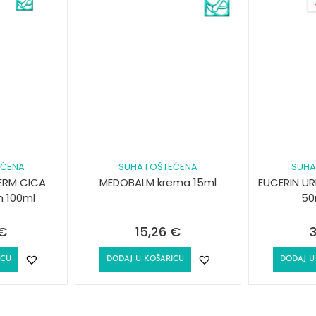
EĆENA
SUHA I OŠTEĆENA
SUHA
ERM CICA
MEDOBALM krema 15ml
EUCERIN UR
 100ml
50
€
15,26
€
3
ICU
DODAJ U KOŠARICU
DODAJ U