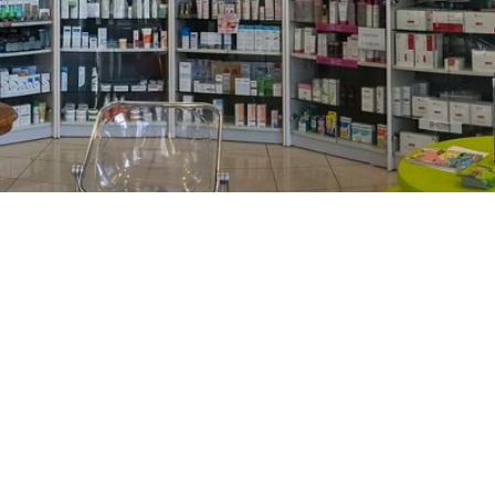
PREČKO
Slavenskog 6, Zagreb
01/3885-672
099/2681-389
precko@ljekarne-
dvorzak.hr