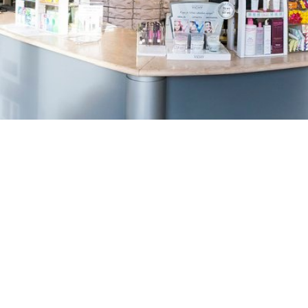
TREŠNJEVKA
Selska cesta 153, Zagreb
01/3022-794
099/2681-387
selska@ljekarne-
dvorzak.hr