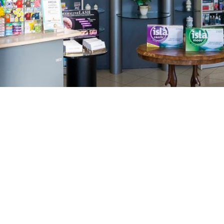
GAJNICE
Gandhijeva 3, Zagreb
01/3461-431
098/452-128
gajnice@ljekarne-
dvorzak.hr