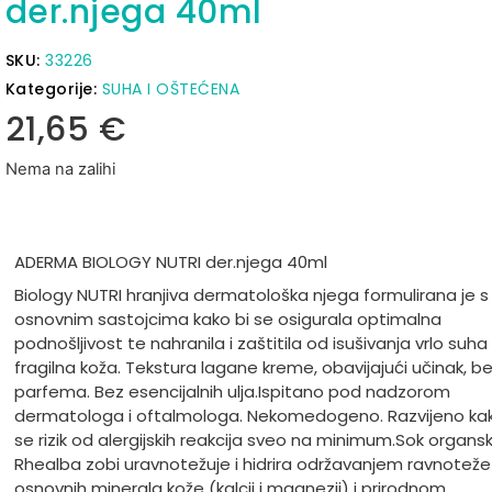
der.njega 40ml
SKU:
33226
Kategorije:
SUHA I OŠTEĆENA
21,65
€
Nema na zalihi
ADERMA BIOLOGY NUTRI der.njega 40ml
Biology NUTRI hranjiva dermatološka njega formulirana je s
osnovnim sastojcima kako bi se osigurala optimalna
podnošljivost te nahranila i zaštitila od isušivanja vrlo suha
fragilna koža.
Tekstura lagane kreme, obavijajući učinak, b
parfema. Bez esencijalnih ulja.
Ispitano pod nadzorom
dermatologa i oftalmologa. Nekomedogeno. Razvijeno kak
se rizik od alergijskih reakcija sveo na minimum.
Sok organs
Rhealba zobi uravnotežuje i hidrira održavanjem ravnoteže
osnovnih minerala kože (kalcij i magnezij) i prirodnom