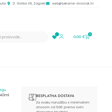
euta
D. Golika 36, Zagreb
web@ljekarne-dvorzak.hr
0
0,00
€
jegu
 40ml
BESPLATNA DOSTAVA
Za svaku narudžbu s minimalnim
iznosom od 50€ prema svim
dijelovima Hrvatske.