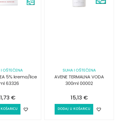
 I OŠTEĆENA
SUHA I OŠTEĆENA
EA 5% krema/lice
AVENE TERMALNA VODA
ml 63326
300ml 00002
1,73
€
15,13
€
 KOŠARICU
DODAJ U KOŠARICU