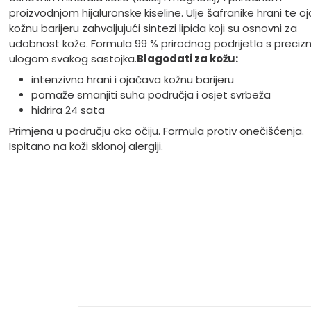
proizvodnjom hijaluronske kiseline. Ulje šafranike hrani te o
kožnu barijeru zahvaljujući sintezi lipida koji su osnovni za
udobnost kože. Formula 99 % prirodnog podrijetla s preci
ulogom svakog sastojka.
Blagodati za kožu:
intenzivno hrani i ojačava kožnu barijeru
pomaže smanjiti suha područja i osjet svrbeža
hidrira 24 sata
Primjena u području oko očiju. Formula protiv onečišćenja.
Ispitano na koži sklonoj alergiji.