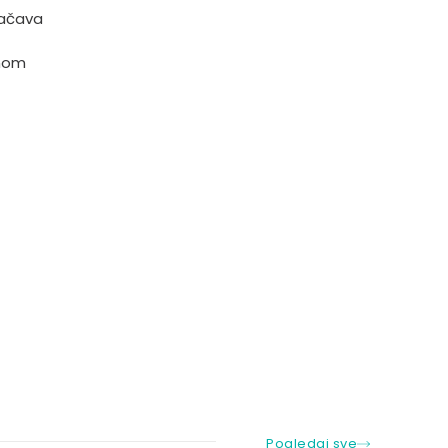
jačava
znom
Pogledaj sve