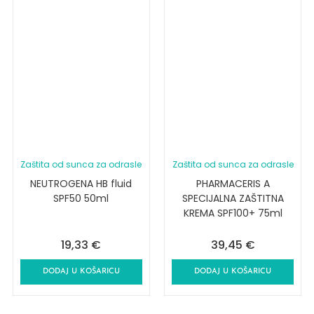
Zaštita od sunca za odrasle
Zaštita od sunca za odrasle
NEUTROGENA HB fluid
PHARMACERIS A
SPF50 50ml
SPECIJALNA ZAŠTITNA
KREMA SPF100+ 75ml
19,33
€
39,45
€
DODAJ U KOŠARICU
DODAJ U KOŠARICU