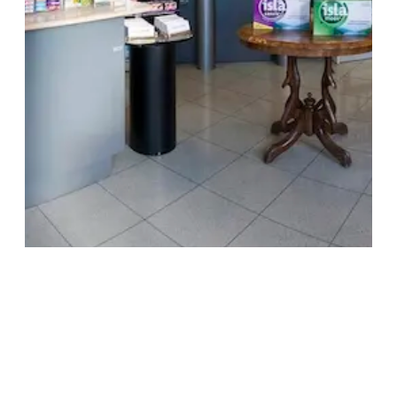
TREŠNJEVKA
Selska cesta 153, Zagreb
01/3022-794
099/2681-387
selska@ljekarne-dvorzak.hr