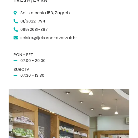
TREŠNJEVKA
Selska cesta 153, Zagreb
01/3022-794
099/2681-387
selska@ljekarne-dvorzak.hr
PON - PET
07:00 - 20:00
SUBOTA
07:30 - 13:30