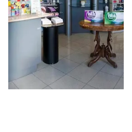
TREŠNJEVKA
Selska cesta 153, Zagreb
01/3022-794