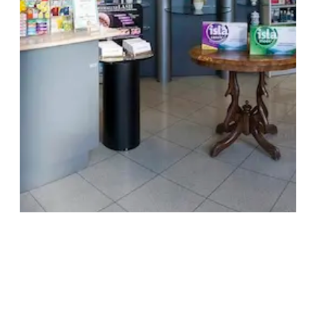
TREŠNJEVKA
Selska cesta 153, Zagreb
01/3022-794