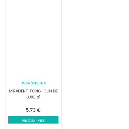
USNA ŠUPLJINA
MIRADENT TONG-CLIN DE
LUXE a1
5,73
€
PROČITAJ VIŠE