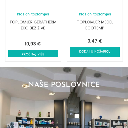
Klasični toplomjeri
Klasični toplomjeri
TOPLOMJER GERATHERM
TOPLOMJER MEDEL
EKO BEZ ŽIVE
ECOTEMP
9,47
€
10,93
€
DODAJ U KOŠARICU
PROČITAJ VIŠE
NAŠE POSLOVNICE