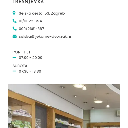
TREŠNJEVKA
Selska cesta 153, Zagreb
01/3022-794
099/2681-387
selska@ljekarne-dvorzak.hr
PON - PET
07:00 - 20:00
SUBOTA
07:30 - 13:30