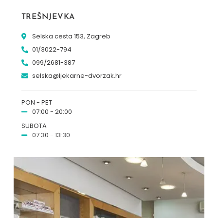
TREŠNJEVKA
Selska cesta 153, Zagreb
01/3022-794
099/2681-387
selska@ljekarne-dvorzak.hr
PON - PET
07:00 - 20:00
SUBOTA
07:30 - 13:30