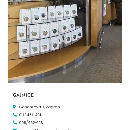
GAJNICE
Gandhijeva 3, Zagreb
01/3461-431
098/452-128