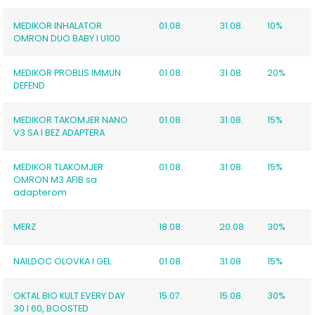
MEDIKOR INHALATOR
01.08.
31.08.
10%
OMRON DUO BABY I U100
MEDIKOR PROBLIS IMMUN
01.08.
31.08.
20%
DEFEND
MEDIKOR TAKOMJER NANO
01.08.
31.08.
15%
V3 SA I BEZ ADAPTERA
MEDIKOR TLAKOMJER
01.08.
31.08.
15%
OMRON M3 AFIB sa
adapterom
MERZ
18.08.
20.08.
30%
NAILDOC OLOVKA I GEL
01.08.
31.08.
15%
OKTAL BIO KULT EVERY DAY
15.07.
15.08.
30%
30 I 60, BOOSTED