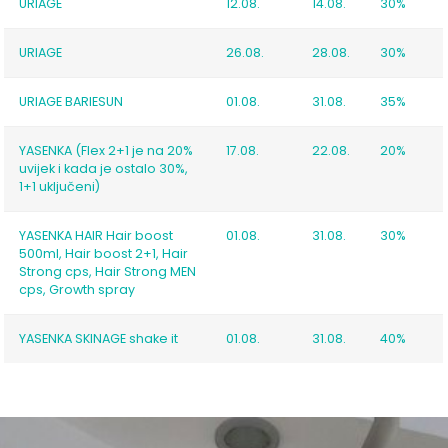
URIAGE
12.08.
14.08.
30%
URIAGE
26.08.
28.08.
30%
URIAGE BARIESUN
01.08.
31.08.
35%
YASENKA (Flex 2+1 je na 20%
17.08.
22.08.
20%
uvijek i kada je ostalo 30%,
1+1 uključeni)
YASENKA HAIR Hair boost
01.08.
31.08.
30%
500ml, Hair boost 2+1, Hair
Strong cps, Hair Strong MEN
cps, Growth spray
YASENKA SKINAGE shake it
01.08.
31.08.
40%