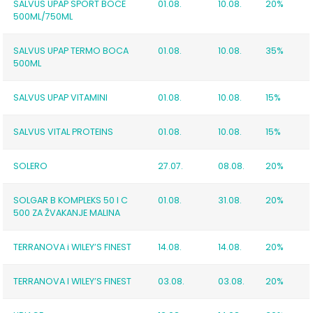
SALVUS UPAP SPORT BOCE
01.08.
10.08.
20%
500ML/750ML
SALVUS UPAP TERMO BOCA
01.08.
10.08.
35%
500ML
SALVUS UPAP VITAMINI
01.08.
10.08.
15%
SALVUS VITAL PROTEINS
01.08.
10.08.
15%
SOLERO
27.07.
08.08.
20%
SOLGAR B KOMPLEKS 50 I C
01.08.
31.08.
20%
500 ZA ŽVAKANJE MALINA
TERRANOVA i WILEY’S FINEST
14.08.
14.08.
20%
TERRANOVA I WILEY’S FINEST
03.08.
03.08.
20%