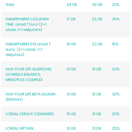
GAIA
24.08.
30.08.
20%
HAMAPHARM COLLAGEN
17.08.
22.08.
30%
TIME iznad 7 Eura (2+1
ulaze, 1+1 isključeni)
HAMAPHARM SVE iznad 7
19.08.
22.08.
15%
eura (2+1 ulaze, 1+1
isključeni)
HUG YOUR LIFE ALLERQVIN,
01.08.
31.08.
20%
OVARELLA BALANCE,
MENOPLUS COMPLEX
HUG YOUR LIFE BETA GLUKAN
01.08.
31.08.
30%
ZDRAVKO
LOREAL CERAVE CLEANSERS
15.08.
31.08.
20%
LOREAL LRP SUN
01.08.
31.08.
25%